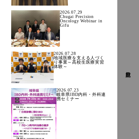
2026.07.29
Chugai Precision
Oncology Webinar in
Gifu
2026.07.28
地域医療を支える人づく
り事業～高校生医療実習
体験～
教室日記
2026.07.23
岐阜県IBD内科・外科連
携セミナー