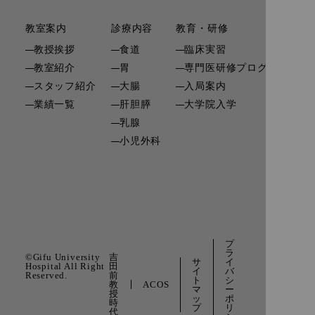
教室案内
診療内容
教育・研修
研
教授挨拶
食道
臨床実習
教室紹介
胃
専門医研修プログラム
関
スタッフ紹介
大腸
入局案内
リ
業績一覧
肝胆膵
大学院入学
寄
乳腺
小児外科
お
プ
ラ
©Gifu University
吉
サ
イ
Hospital All Right
田
イ
バ
Reserved.
前
ト
シ
教
ACOS
マ
ー
授
ッ
ポ
時
プ
リ
代