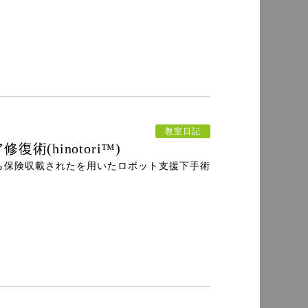
教室日記
(hinotori™)
ら保険収載されたを用いたロボット支援下手術