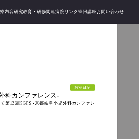
診療内容
研究
教育・研修
関連病院
リンク
寄附講座
お問い合わせ
教室日記
小児外科カンファレンス-
ESにて第13回KGPS -京都岐阜小児外科カンファレ