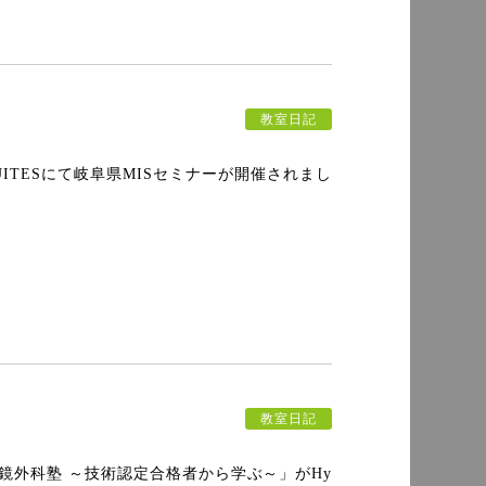
教室日記
X SUITESにて岐阜県MISセミナーが開催されまし
教室日記
阜内視鏡外科塾 ～技術認定合格者から学ぶ～」がHy