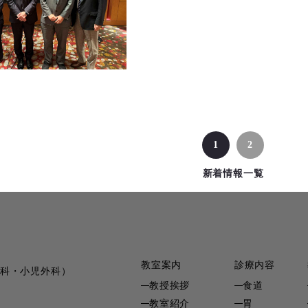
1
2
新着情報一覧
教室案内
診療内容
科・小児外科）
教授挨拶
食道
教室紹介
胃