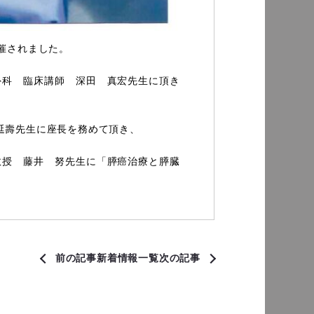
が開催されました。

外科　臨床講師　深田　真宏先生に頂き
壽先生に座長を務めて頂き、

教授　藤井　努先生に「膵癌治療と膵臓
前の記事
新着情報一覧
次の記事