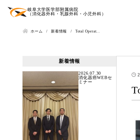
岐阜大学医学部附属病院
（消化器外科・乳腺外科・小児外科）
ホーム
新着情報
Total Operat...
新着情報
2026.07.30
2
消化器癌WEBセ
ミナー
T