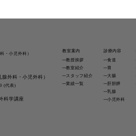
教室案内
診療内容
科・小児外科）
教授挨拶
食道
教室紹介
胃
スタッフ紹介
大腸
乳腺外科・小児外科）
業績一覧
肝胆膵
0 (代表)
乳腺
外科学講座
小児外科