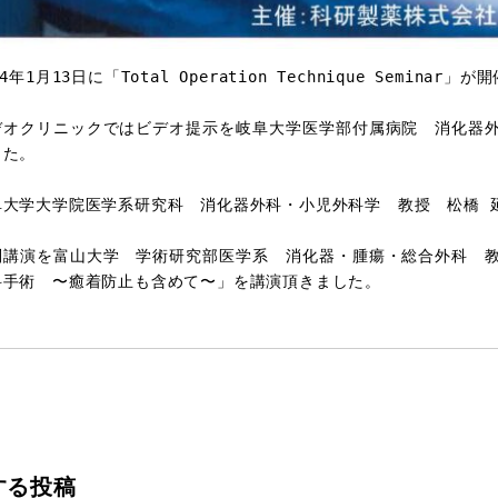
24年1月13日に「Total Operation Technique Seminar」
デオクリニックではビデオ提示を岐阜大学医学部付属病院　消化器
た。

阜大学大学院医学系研究科　消化器外科・小児外科学　教授　松橋 延
別講演を富山大学　学術研究部医学系　消化器・腫瘍・総合外科　
科手術　〜癒着防止も含めて〜」を講演頂きました。
する投稿