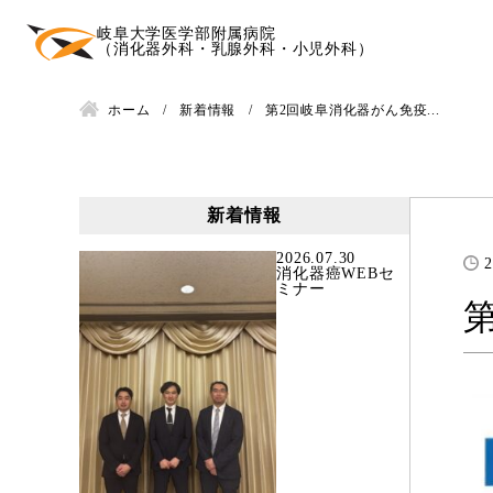
岐阜大学医学部附属病院
（消化器外科・乳腺外科・小児外科）
ホーム
新着情報
第2回岐阜消化器がん免疫...
新着情報
2026.07.30
2
消化器癌WEBセ
ミナー