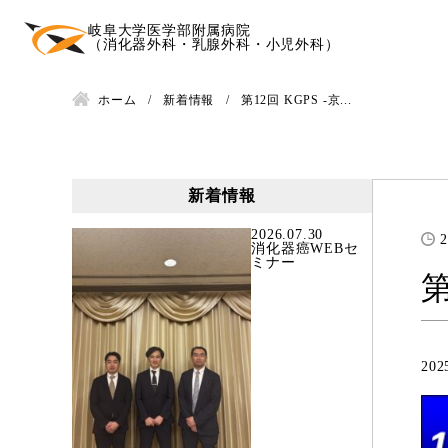
岐阜大学医学部附属病院
（消化器外科・乳腺外科・小児外科）
ホーム
新着情報
第12回 KGPS -京...
新着情報
2026.07.30
2
消化器癌WEBセ
ミナー
第
20