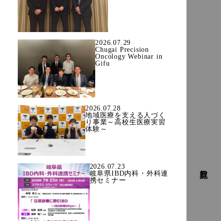
2026.07.29
Chugai Precision
Oncology Webinar in
Gifu
2026.07.28
地域医療を支える人づく
り事業～高校生医療実習
体験～
2026.07.23
教室日記
岐阜県IBD内科・外科連
携セミナー