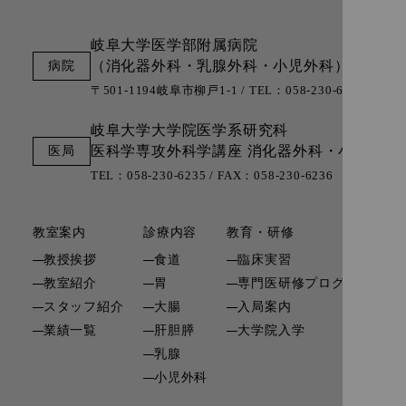
岐阜大学医学部附属病院
（消化器外科・乳腺外科・小児外科）
〒501-1194岐阜市柳戸1-1 / TEL：058-230-6000 (代表)
岐阜大学大学院医学系研究科
医科学専攻外科学講座
消化器外科・小児外科
TEL：058-230-6235 / FAX：058-230-6236
教室案内
診療内容
教育・研修
研
教授挨拶
食道
臨床実習
教室紹介
胃
専門医研修プログラム
関
スタッフ紹介
大腸
入局案内
リ
業績一覧
肝胆膵
大学院入学
寄
乳腺
小児外科
お