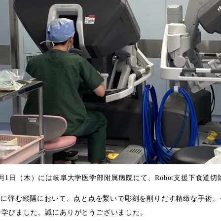
8月1日（木）には岐阜大学医学部附属病院にて、Robot支援下食道
eatに弾む縦隔において、点と点を繋いで彫刻を削りだす精緻な手術
を学びました。誠にありがとうございました。