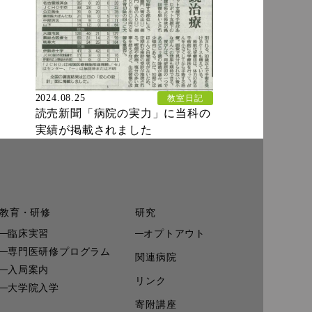
2024.08.25
教室日記
読売新聞「病院の実力」に当科の
実績が掲載されました
教育・研修
研究
臨床実習
オプトアウト
専門医研修プログラム
関連病院
入局案内
リンク
大学院入学
寄附講座