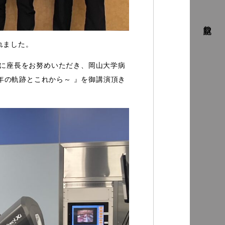
教室日記
されました。
授に座長をお努めいただき、岡山大学病
0年の軌跡とこれから～ 』を御講演頂き