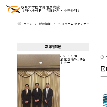
岐阜大学医学部附属病院
（消化器外科・乳腺外科・小児外科）
ホーム
新着情報
ECコラボWEBセミナー...
新着情報
2026.07.30
2
消化器癌WEBセ
ミナー