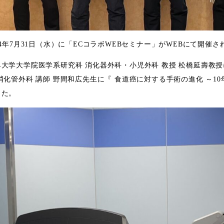
24年7月31日（水）に「ECコラボWEBセミナー」がWEBにて開催
阜大学大学院医学系研究科 消化器外科・小児外科 教授 松橋延壽教
消化管外科 講師 野間和広先生に『 食道癌に対する手術の進化 ～1
した。