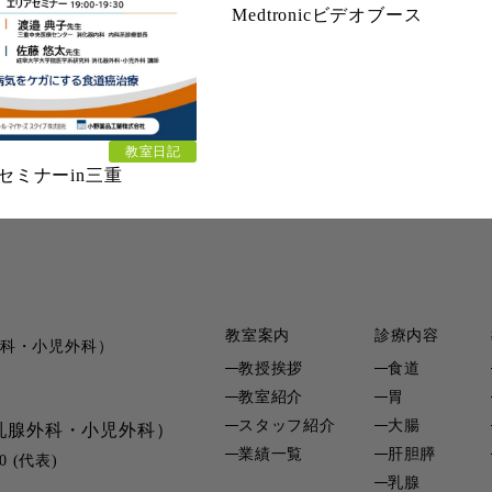
Medtronicビデオブース
教室日記
セミナーin三重
教室案内
診療内容
科・小児外科）
教授挨拶
食道
教室紹介
胃
スタッフ紹介
大腸
乳腺外科・小児外科）
業績一覧
肝胆膵
0 (代表)
乳腺