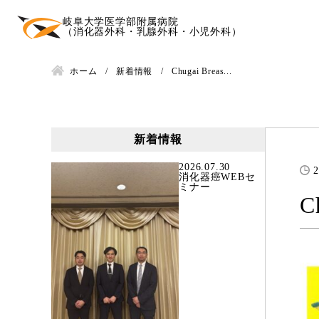
岐阜大学医学部附属病院
（消化器外科・乳腺外科・小児外科）
ホーム
新着情報
Chugai Breas...
新着情報
2026.07.30
2
消化器癌WEBセ
ミナー
C