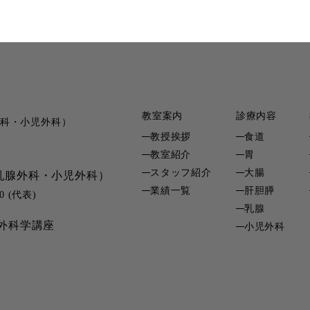
教室案内
診療内容
科・小児外科）
教授挨拶
食道
教室紹介
胃
スタッフ紹介
大腸
乳腺外科・小児外科）
業績一覧
肝胆膵
0 (代表)
乳腺
外科学講座
小児外科