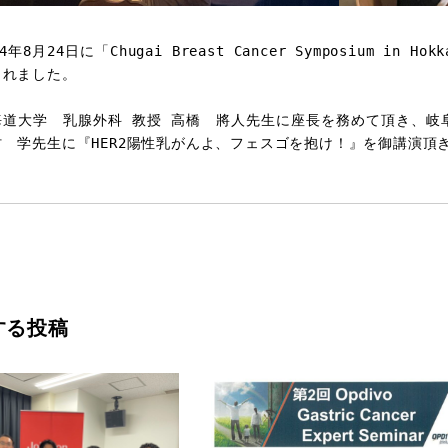
24年8月24日に「Chugai Breast Cancer Symposium i
されました。
海道大学　乳腺外科 教授 高橋　將人先生に座長を務めて頂き、岐阜
村　学先生に『HER2陽性乳がんよ、フェスゴを抱け！』を御講演頂
する投稿