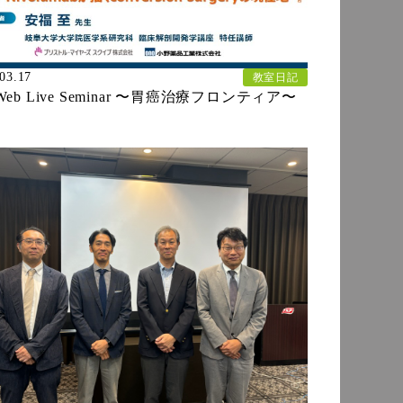
03.17
教室日記
Web Live Seminar 〜胃癌治療フロンティア〜