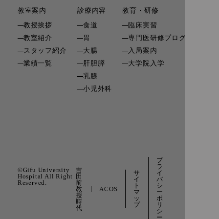
教室案内
診療内容
教育・研修
研
教授挨拶
食道
臨床実習
教室紹介
胃
専門医研修プログラム
関
スタッフ紹介
大腸
入局案内
リ
業績一覧
肝胆膵
大学院入学
寄
乳腺
小児外科
お
プ
ラ
©Gifu University
吉
サ
イ
Hospital All Right
田
イ
バ
Reserved.
前
ト
シ
教
ACOS
マ
ー
授
ッ
ポ
時
プ
リ
代
シ
ー