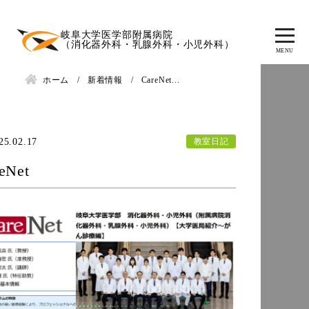
岐阜大学医学部附属病院
（消化器外科・乳腺外科・小児外科）
ホーム
新着情報
CareNet...
教室日記
25.02.17
eNet