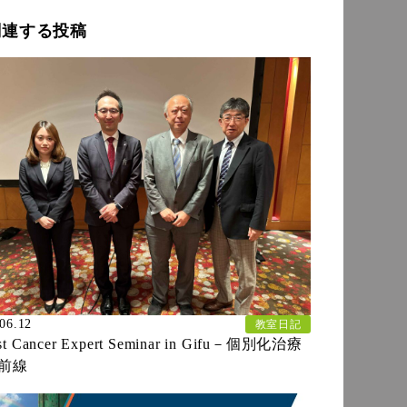
関連する投稿
06.12
教室日記
st Cancer Expert Seminar in Gifu－個別化治療
前線