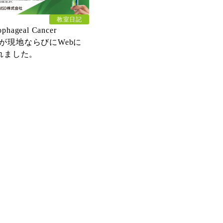
教室日記
phageal Cancer
r」が現地ならびにWebに
れました。