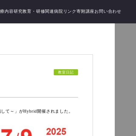
診療内容
研究
教育・研修
関連病院
リンク
寄附講座
お問い合わせ
教室日記
指して～」がHybrid開催されました。