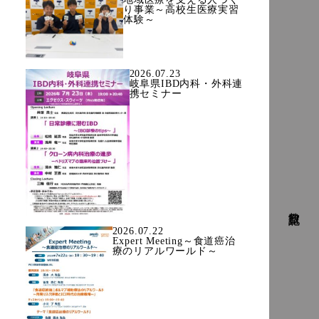
り事業～高校生医療実習
体験～
2026.07.23
岐阜県IBD内科・外科連
携セミナー
教室日記
2026.07.22
Expert Meeting～食道癌治
療のリアルワールド～