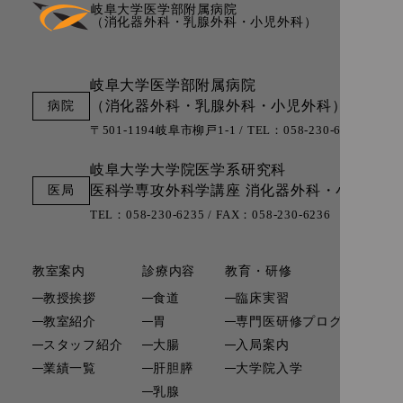
岐阜大学医学部附属病院
（消化器外科・乳腺外科・小児外科）
岐阜大学医学部附属病院
（消化器外科・乳腺外科・小児外科）
〒501-1194岐阜市柳戸1-1 / TEL：058-230-6000 (代表)
岐阜大学大学院医学系研究科
医科学専攻外科学講座
消化器外科・小児外科
TEL：058-230-6235 / FAX：058-230-6236
教室案内
診療内容
教育・研修
研
教授挨拶
食道
臨床実習
教室紹介
胃
専門医研修プログラム
関
スタッフ紹介
大腸
入局案内
リ
業績一覧
肝胆膵
大学院入学
寄
乳腺