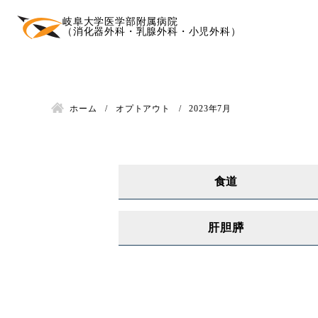
岐阜大学医学部附属病院
（消化器外科・乳腺外科・小児外科）
ホーム
オプトアウト
2023年7月
食道
肝胆膵