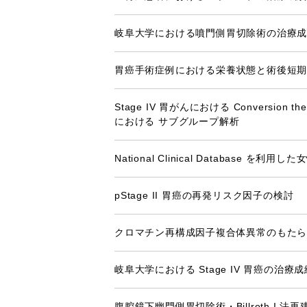
岐阜大学における噴門側胃切除術の治療
胃癌手術症例における栄養状態と術後短期
Stage IV 胃がんにおける Conversion 
における サブグループ解析
National Clinical Database
pStage II 胃癌の再発リスク因子の検討
クロマチン再構成因子複合体異常のもたら
岐阜大学における Stage IV 胃癌の治療
腹腔鏡下幽門側胃切除術・Billroth I