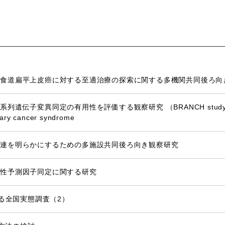
能食道扁平上皮癌に対する至適治療の探索に関する多機関共同後ろ向
子変異同定の有用性を評価する観察研究 （BRANCH study Bloo
itary cancer syndrome
関連を明らかにするための多施設共同後ろ向き観察研究
者性予測因子同定に関する研究
する全国実態調査（2）