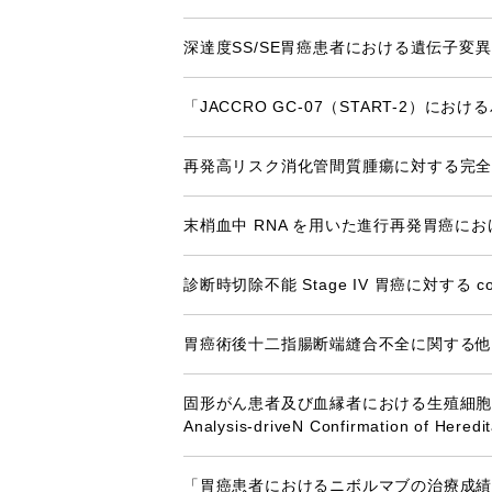
深達度SS/SE胃癌患者における遺伝子変異
「JACCRO GC-07（START-2
再発高リスク消化管間質腫瘍に対する完全切除
末梢血中 RNA を用いた進行再発胃癌に
診断時切除不能 Stage IV 胃癌に対する c
胃癌術後十二指腸断端縫合不全に関する
固形がん患者及び血縁者における生殖細胞系列遺伝
Analysis-driveN Confirmation of Hered
「胃癌患者におけるニボルマブの治療成