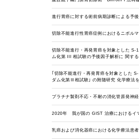
進行胃癌に対する術前病期診断による予
切除不能進行性胃癌症例におけるニボルマブ
切除不能進行・再発胃癌を対象とした S-1
ム化第 III 相試験の予後因子解析に 関す
｢切除不能進行・再発胃癌を対象とした S-
ダム化第Ⅲ相試験｣ の附随研究 化学療
プラチナ製剤不応・不耐の消化管原発神経
2020年 我が国の GIST 治療におけ
乳癌および消化器癌における化学療法患