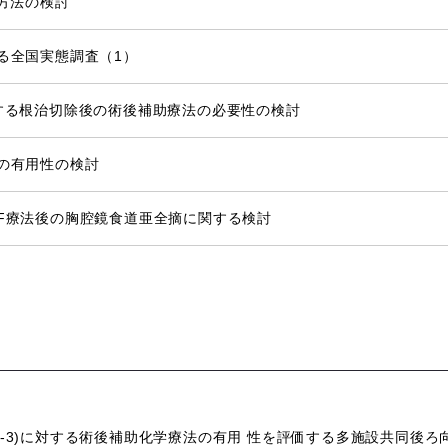
療方法の検討
する全国実態調査（1）
道癌に対する根治切除後の術後補助療法の必要性の検討
法の有用性の検討
y-DCF療法後の胸腔鏡食道亜全摘に関する検討
２-3)に対する術後補助化学療法の有用 性を評価する多施設共同後ろ