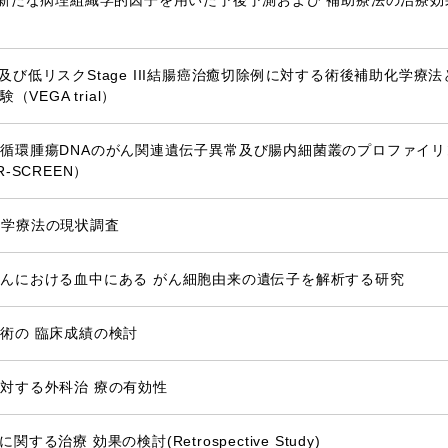
における新たな病理組織学的因子を用いた予後予測および 補助療法の治
II及び低リスクStage III結腸癌治癒切除例に対する術後補助化学療
EGA trial）
循環腫瘍DNAのがん関連遺伝子異常及び腸内細菌叢のプロファイ
R-SCREEN）
助化学療法の現状調査
んにおける血中にある がん細胞由来の遺伝子を解析する研究
術の 臨床成績の検討
対する外科治 療の有効性
 に関する治療 効果の検討(Retrospective Study)