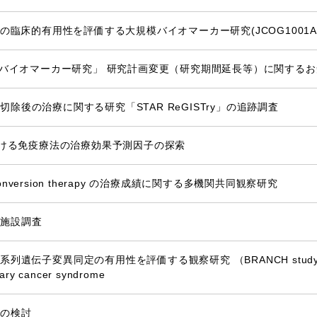
の臨床的有用性を評価する大規模バイオマーカー研究(JCOG1001A
）におけるバイオマーカー研究」 研究計画変更（研究期間延長等）に関する
後の治療に関する研究「STAR ReGISTry」の追跡調査
おける免疫療法の治療効果予測因子の探索
onversion therapy の治療成績に関する多機関共同観察研究
他施設調査
子変異同定の有用性を評価する観察研究 （BRANCH study Bloo
itary cancer syndrome
績の検討