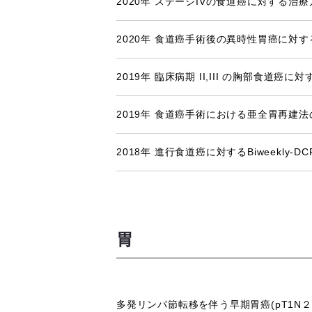
2020年 ステージIVの食道癌に対する治
2020年 食道癌手術後の異時性胃癌に対
2019年 臨床病期 II,III の胸部食
2019年 食道癌手術における亜全胃再建
2018年 進行食道癌に対するBiweekl
胃
多発リンパ節転移を伴う早期胃癌(pT1N