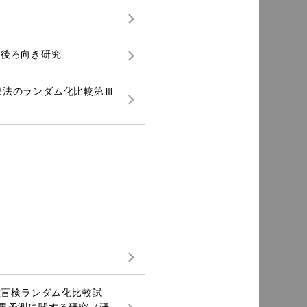
設共同後ろ向き研究
単独療法のランダム化比較第Ⅲ
二重盲検ランダム化比較試