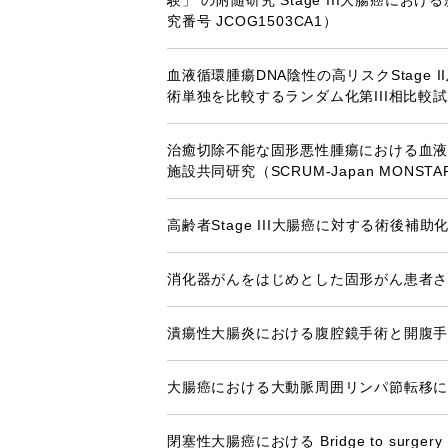
験」 の附随研究 Stage III大腸癌
究番号 JCOG1503CA1）
血液循環腫瘍DNA陰性の高リスクStage 
術単独を比較するランダム化第III相比較試験（V
治癒切除不能な固形悪性腫瘍における血液
施設共同研究（SCRUM-Japan MONSTA
高齢者Stage III大腸癌に対する術後補
消化器がんをはじめとした固形がん患者さ
潰瘍性大腸炎における腹腔鏡手術と開腹手
大腸癌における大動脈周囲リンパ節転移に
閉塞性大腸癌における Bridge to surgery