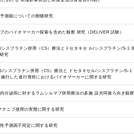
後予測能についての附随研究
のバイオマーカー探索を含めた観察 研究（DELIVER 試験）
/シスプラチン併用（CS）療法とドセタキセ ル/シスプラチン/S-1
る研究
1/シスプラチン併用（CS）療法と ドセタキセル/シスプラチン/S-1
法を施行した進行胃癌におけるバイオマーカーに関する研究
内分泌癌に対するラムシルマブ併用療法の多施 設共同後ろ向き観
るイマチニブ使用の実態に関する研究
者性予測因子同定に関する研究