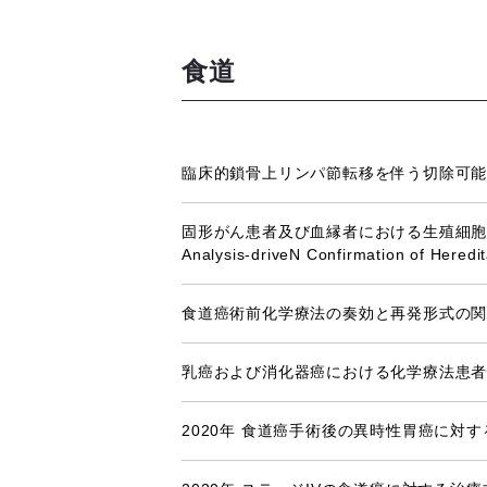
食道
臨床的鎖骨上リンパ節転移を伴う切除可
固形がん患者及び血縁者における生殖細胞系列遺伝
Analysis-driveN Confirmation of Hered
食道癌術前化学療法の奏効と再発形式の
乳癌および消化器癌における化学療法患
2020年 食道癌手術後の異時性胃癌に対